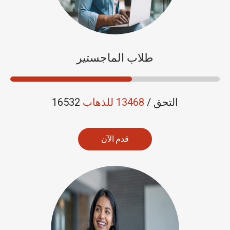
طلاب الماجستير
16532 التحق /
13468 للذهاب
قدم الآن